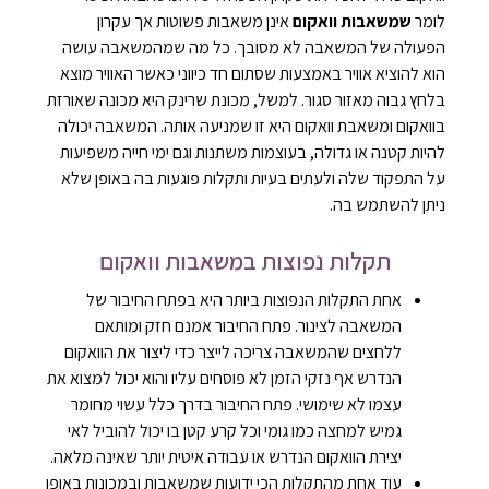
לומר
שמשאבות וואקום
אינן משאבות פשוטות אך עקרון
הפעולה של המשאבה לא מסובך. כל מה שמהמשאבה עושה
הוא להוציא אוויר באמצעות שסתום חד כיווני כאשר האוויר מוצא
בלחץ גבוה מאזור סגור. למשל, מכונת שרינק היא מכונה שאורזת
בוואקום ומשאבת וואקום היא זו שמניעה אותה. המשאבה יכולה
להיות קטנה או גדולה, בעוצמות משתנות וגם ימי חייה משפיעות
על התפקוד שלה ולעתים בעיות ותקלות פוגעות בה באופן שלא
ניתן להשתמש בה.
תקלות נפוצות במשאבות וואקום
אחת התקלות הנפוצות ביותר היא בפתח החיבור של
המשאבה לצינור. פתח החיבור אמנם חזק ומותאם
ללחצים שהמשאבה צריכה לייצר כדי ליצור את הוואקום
הנדרש אף נזקי הזמן לא פוסחים עליו והוא יכול למצוא את
עצמו לא שימושי. פתח החיבור בדרך כלל עשוי מחומר
גמיש למחצה כמו גומי וכל קרע קטן בו יכול להוביל לאי
יצירת הוואקום הנדרש או עבודה איטית יותר שאינה מלאה.
עוד אחת מהתקלות הכי ידועות שמשאבות ובמכונות באופן