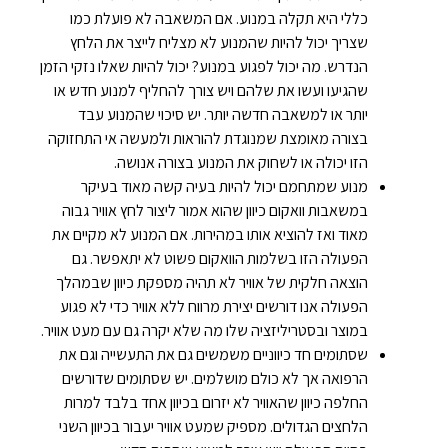
כללי היא תקלה במנוע. אם המשאבה לא פועלת כמו
שצריך יכול להיות שהמנוע לא מצליח לייצר את הלחץ
הנדרש. מה יכול לפגוע במנוע? יכול להיות שאלו נזקי הזמן
שהגיעו ועשו את שלהם ויש צורך להחליף למנוע חדש או
יותר או למשאבה חדשה יותר. יש סיכוי שהמנוע עבד
בצורה מאומצת שמנוגדת להוראות ולמעשה אי התחזוקה
הזו יכולה או לשחוק את המנוע בצורה אנושה.
מנוע שמתחמם יכול להיות בעיה קשה מאוד בעיקר
במשאבות וואקום כיוון שהוא אמור ליצור לחץ אוויר גבוה
מאוד ואז להוציא אותו במהירות. אם המנוע לא מקיים את
הפעולה הזו בשלמות הוואקום פשוט לא יתאפשר. גם
הוצאה חלקית של אוויר לא תהיה מספקת כיוון שבמהלך
הפעולה אנו דורשים יצירת מרווח ללא אוויר כדי לא פגוע
במוצר ובסטריליזציה שלו מה שלא יקרה גם עם מעט אוויר.
שסתומים חד כיווניים משמשים גם את התעשייה וגם את
הרפואה אך לא כולם מושלמים. יש שסתומים שדורשים
החלפה כיוון שהאוויר לא יזרום בכיוון אחד בלבד למרות
הלחצים הגדולים. מספיק שמעט אוויר יעבור בכיוון השני