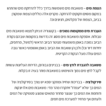
הצפת מים
– משאבות מים משמשות בדרך כלל להרחקת מים שהתהוו
במקום מסוים וזקוקים להרחקה. מקרים אלה כוללים הצפות שמקורן
בביוב, הצפות של מקלטים, חניונים וכו'.
העברת מים ממקומות נמוכים
– בקטגוריה זו ניתן למצוא משאבות מים
טבולות. אספקת משאבות מים מסוג זה נדרשת במקומות שבהם נקודת
הביוב נמוכה באופן משמעותי מצינור הביוב הראשי (למשל, מרתפים,
יחידות דיור וכו') ולכן הן שואבות את הביוב באופן אוטומטי כאשר גובה
המים עולה מעל הנקודה הקריטית.
משאבה להגברת לחץ מים
– בבניינים גבוהים, הדירות העליונות עשויות
לקבל לחץ מים נמוך והשימוש במשאבות פותר בעיה זו בקלות.
סירקולציה
– בבריכות שחייה ומתקני ספא יש צורך בסירקולציה של
המים כך שלא "יעמדו" ויתקררו מהר מדי. משאבות מים אלו יונקות
ודוחפות את המים כך שנוצר סחרור מתאים שמונע סטטיקה של המים
ולעתים אף מחזיר למערכת מים חמים.