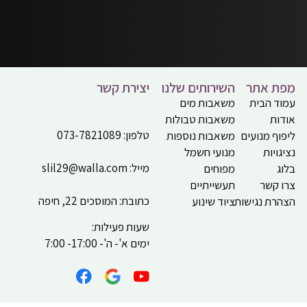
מפת אתר
השירותים שלנו
יצירת קשר
עמוד הבית
משאבות מים
אודות
משאבות טבולות
טלפון:
073-7821089
ליפוף מנועים
משאבות נוספות
נציגויות
מנועי חשמל
מייל:
slil29@walla.com
בלוג
מפוחים
צרו קשר
תעשייתיים
כתובת: המוסכים 22, חיפה
הצהרת נגישות
ציוד שינוע
שעות פעילות:
ימים א'- ה'- 17:00- 7:00