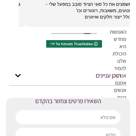
אחד
גמישים לפתרונות דחופים
הדברים
שעיצב
את
האנושות
מחדש
מאומת על ידי Trustindex
היא
היכולת
שלנו
להמיר
תוכן עניינים
אנרגיה.
אמנם
אנשים
רבים
השאירו פרטים ונחזור בהקדם
משתמשים
במונח
"ליצור
אנרגיה"
אך