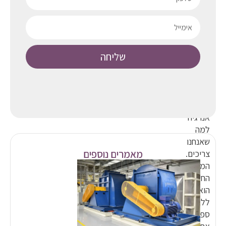
למעשה
כל
מה
שאנו
שליחה
בני
האדם
עושים
הוא
להמיר
אנרגיה
למה
שאנחנו
מאמרים נוספים
צריכים.
המנוע
החשמלי
הוא
ללא
ספק