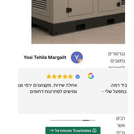
גנרטורים
Yosi Tehila Margalit
av
נחשבים
למוצרים
בעלי
חשיבות
אחלה שירות. מקצוענים ירמי וצביקה וכל הצוות.
יחס מקצ
רבה,
גמישים לפתרונות דחופים
בייחוד
עבור
אנשים
רבים
אשר
מאומת על ידי Trustindex
גרים