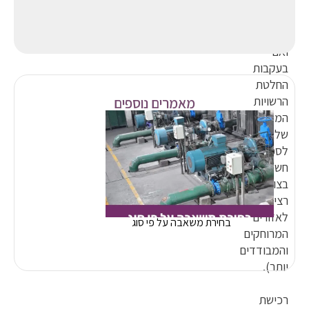
אסונות
טבע
שונים
ואם
בעקבות
החלטת
הרשויות
מאמרים נוספים
המקומיות
שלא
לספק
חשמל
בצורה
רציפה
לאזורים
בחירת משאבה על פי סוג
המרוחקים
והמבודדים
יותר).
רכישת