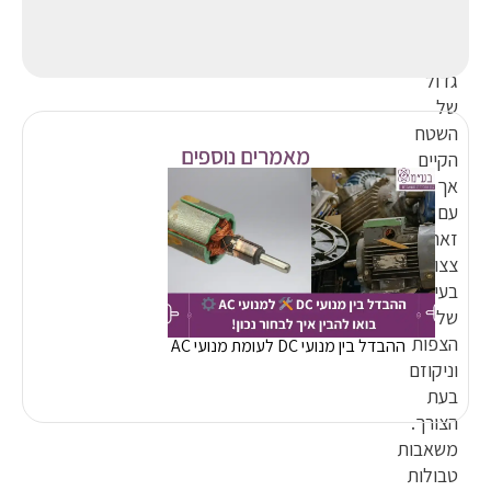
כך
יש
ניצול
גדול
של
השטח
מאמרים נוספים
הקיים
אך
עם
זאת
צצות
בעיות
של
הצפות
ההבדל בין מנועי DC לעומת מנועי AC
וניקוזם
בעת
הצורך.
משאבות
טבולות