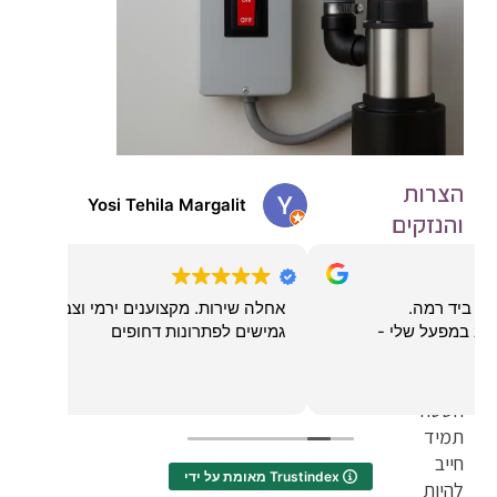
הצרות
Yosi Tehila Margalit
av
והנזקים
שהצפות
יכולות
אחלה שירות. מקצוענים ירמי וצביקה וכל הצוות.
יחס מקצ
לגרום
גמישים לפתרונות דחופים
הניצול
של
השטח
תמיד
חייב
מאומת על ידי Trustindex
להיות